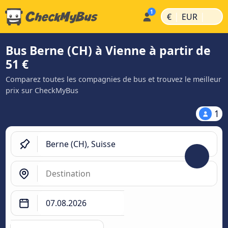
|
|
€
EUR
Bus Berne (CH) à Vienne à partir de
51 €
Comparez toutes les compagnies de bus et trouvez le meilleur
prix sur CheckMyBus
1