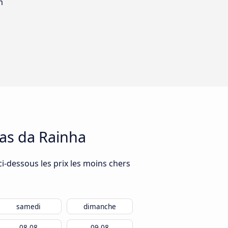
m
das da Rainha
ci-dessous les prix les moins chers
samedi
dimanche
08.08
09.08