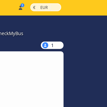
|
|
€
EUR
 CheckMyBus
1