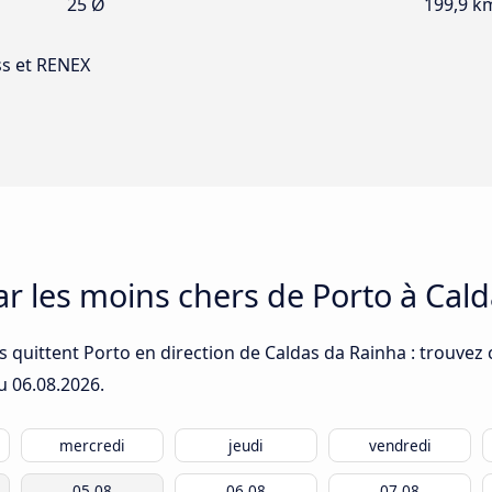
25 Ø
199,9 k
ss et RENEX
car les moins chers de Porto à Cal
 quittent Porto en direction de Caldas da Rainha : trouvez 
du
06.08.2026
.
mercredi
jeudi
vendredi
05.08
06.08
07.08