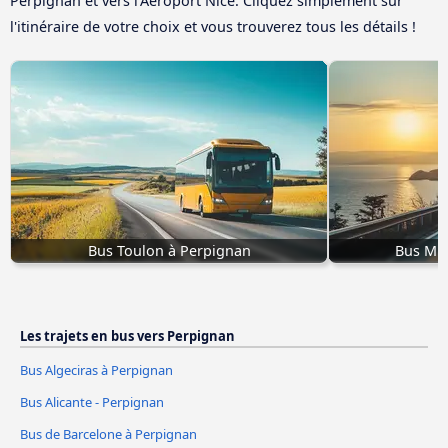
Perpignan et vers l’Aéroport Nice. Cliquez simplement sur
l'itinéraire de votre choix et vous trouverez tous les détails !
Bus Toulon à Perpignan
Bus Mu
Les trajets en bus vers Perpignan
Bus Algeciras à Perpignan
Bus Alicante - Perpignan
Bus de Barcelone à Perpignan