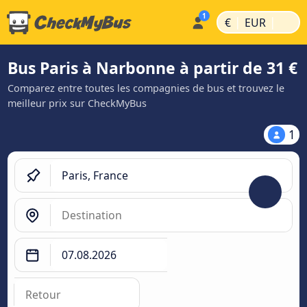
|
|
€
EUR
Bus Paris à Narbonne à partir de 31 €
Comparez entre toutes les compagnies de bus et trouvez le
meilleur prix sur CheckMyBus
1