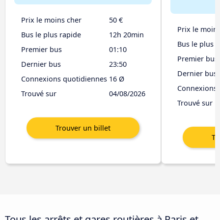
Prix le moins cher
50 €
Prix le moin
Bus le plus rapide
12h 20min
Bus le plus 
Premier bus
01:10
Premier bus
Dernier bus
23:50
Dernier bus
Connexions quotidiennes
16 Ø
Connexions 
Trouvé sur
04/08/2026
Trouvé sur
Tous les arrêts et gares routières à Paris et