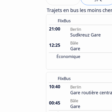
Trajets en bus les moins ch
FlixBus
21:00
Berlin
Sudkreuz Gare
Bâle
12:25
Gare
Économique
FlixBus
10:40
Berlin
Gare routière centr
Bâle
00:45
Gare