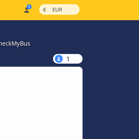
|
|
€
EUR
 CheckMyBus
1