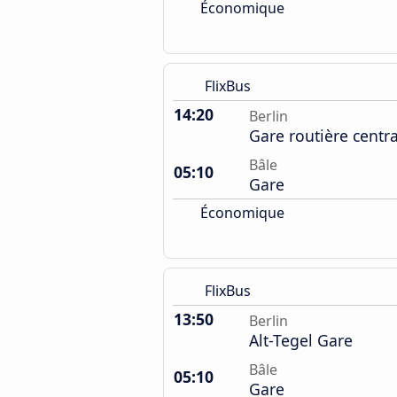
Économique
FlixBus
14:20
Berlin
Gare routière centr
Bâle
05:10
Gare
Économique
FlixBus
13:50
Berlin
Alt-Tegel Gare
Bâle
05:10
Gare