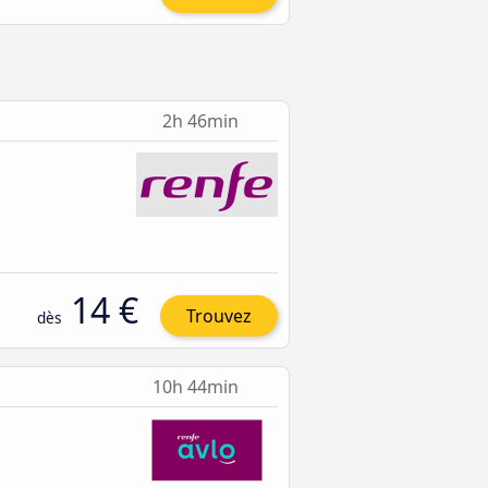
2h 46min
14 €
Trouvez
dès
10h 44min