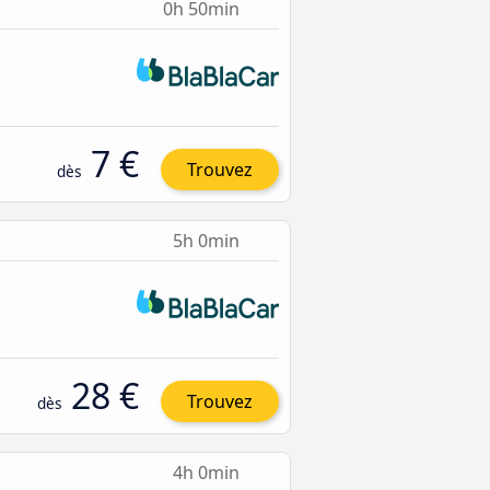
0h 50min
7 €
Trouvez
dès
5h 0min
28 €
Trouvez
dès
4h 0min