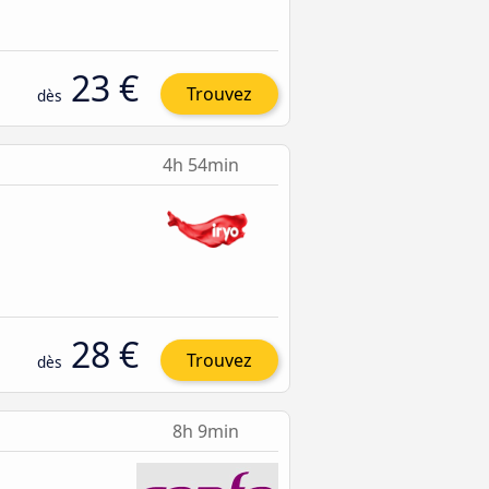
23 €
Trouvez
dès
4h 54min
28 €
Trouvez
dès
8h 9min