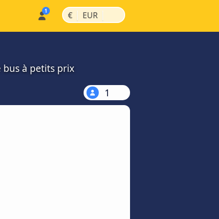
|
|
€
EUR
bus à petits prix
1