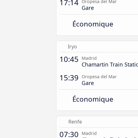
17:14
Oropesa del Mar
Gare
Économique
Iryo
10:45
Madrid
Chamartin Train Stati
15:39
Oropesa del Mar
Gare
Économique
Renfe
07:30
Madrid