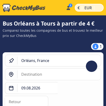
|
|
€
EUR
Bus Orléans à Tours à partir de 4 €
Comparez toutes les compagnies de bus et trouvez le meilleur
prix sur CheckMyBus
1