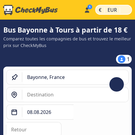
|
|
€
EUR
Bus Bayonne à Tours à partir de 18 €
Comparez toutes les compagnies de bus et trouvez le meilleur
prix sur CheckMyBus
1