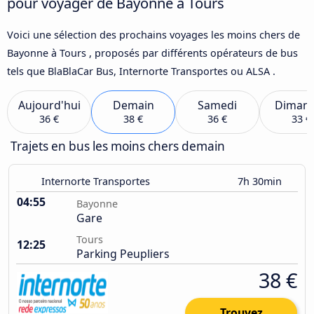
pour voyager de Bayonne à Tours
Voici une sélection des prochains voyages les moins chers de
Bayonne à Tours , proposés par différents opérateurs de bus
tels que BlaBlaCar Bus, Internorte Transportes ou ALSA .
Aujourd'hui
Demain
Samedi
Diman
36 €
38 €
36 €
33 €
Trajets en bus les moins chers demain
Internorte Transportes
7h 30min
04:55
Bayonne
Gare
Tours
12:25
Parking Peupliers
38 €
Trouvez