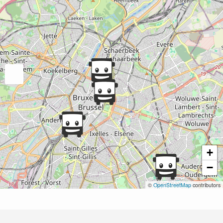
+
−
©
OpenStreetMap
contributors