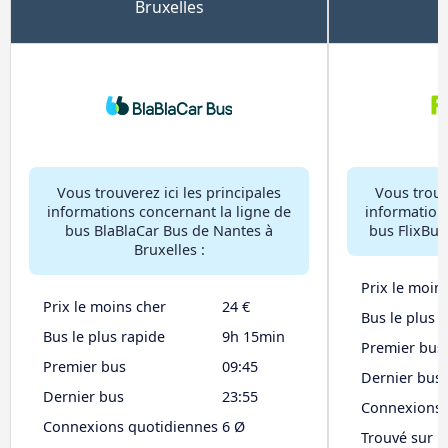
Bruxelles
Vous trouverez ici les principales
Vous trouve
informations concernant la ligne de
information
bus BlaBlaCar Bus de Nantes à
bus FlixBus
Bruxelles :
Prix le moin
Prix le moins cher
24 €
Bus le plus 
Bus le plus rapide
9h 15min
Premier bus
Premier bus
09:45
Dernier bus
Dernier bus
23:55
Connexions 
Connexions quotidiennes
6 Ø
Trouvé sur