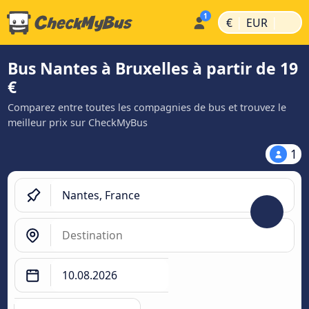
|
|
€
EUR
Bus Nantes à Bruxelles à partir de 19
€
Comparez entre toutes les compagnies de bus et trouvez le
meilleur prix sur CheckMyBus
1