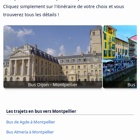
Cliquez simplement sur l'itinéraire de votre choix et vous
trouverez tous les détails !
Bus Dijon - Montpellier
Bus M
Les trajets en bus vers Montpellier
Bus de Agde à Montpellier
Bus Almería à Montpellier