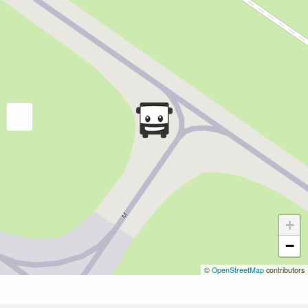
+
−
©
OpenStreetMap
contributors