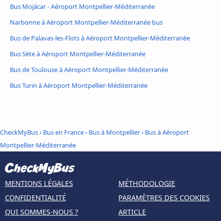
Bus Mojácar - Aéroport Montpellier-Méditerranée
Narbonne à Aéroport Montpellier-Méditerranée bus
Bus de Palavas-les-Flots à Aéroport Montpellier-Méditerranée
Bus Sète à Aéroport Montpellier-Méditerranée
Bus de Toulouse à Aéroport Montpellier-Méditerranée
Bus Turin à Aéroport Montpellier-Méditerranée
CheckMyBus
›
Bus en France
›
Bus à Montpellier
›
Bus à Aéroport
Montpellier-Méditerranée
MENTIONS LÉGALES
MÉTHODOLOGIE
CONFIDENTIALITÉ
PARAMÈTRES DES COOKIES
QUI SOMMES-NOUS ?
ARTICLE