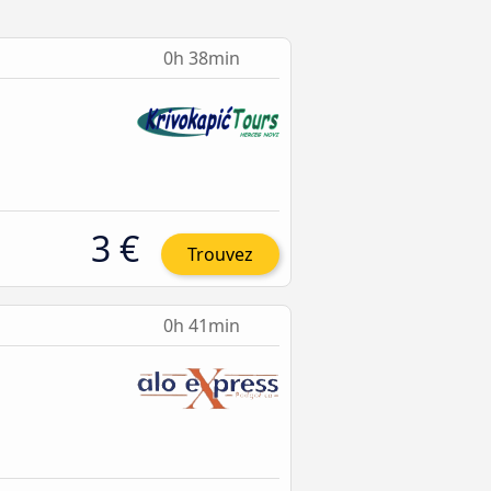
0h 38min
3 €
Trouvez
0h 41min