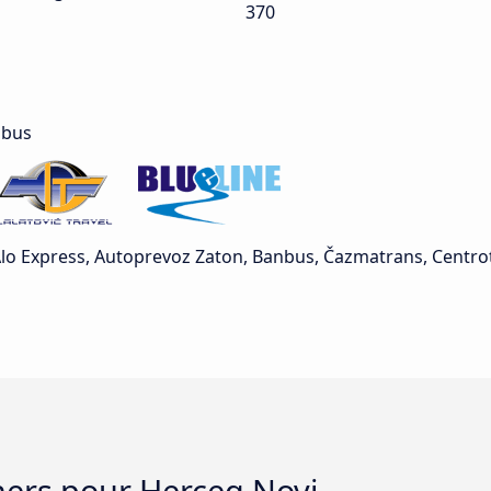
370
 bus
 Alo Express, Autoprevoz Zaton, Banbus, Čazmatrans, Centrot
chers pour Herceg Novi