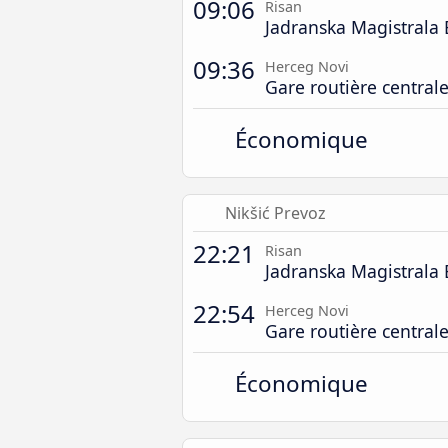
09:06
Risan
Jadranska Magistrala 
09:36
Herceg Novi
Gare routière central
Économique
Nikšić Prevoz
22:21
Risan
Jadranska Magistrala 
22:54
Herceg Novi
Gare routière central
Économique