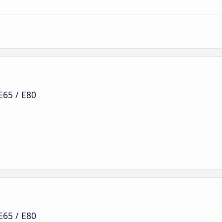
e
E65 / E80
e
E65 / E80