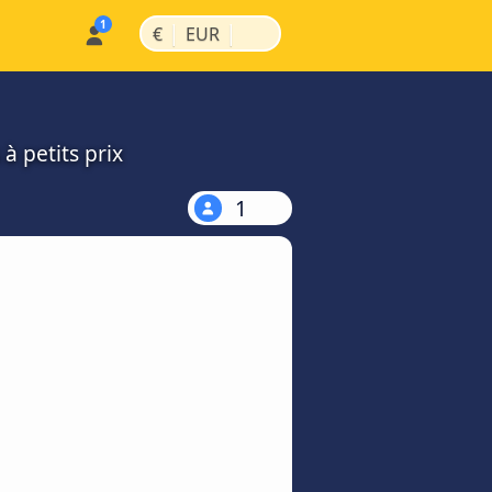
|
|
€
EUR
à petits prix
1