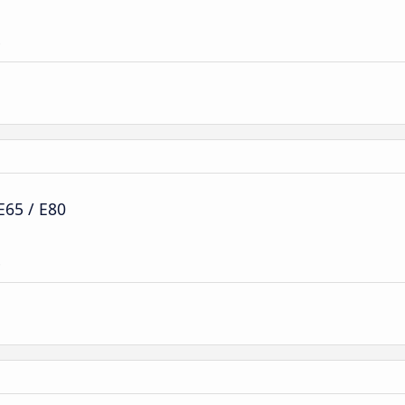
e
E65 / E80
e