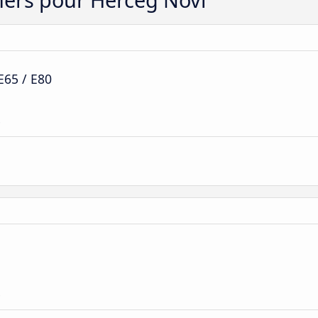
E65 / E80
e
e