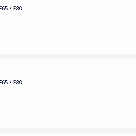
E65 / E80
e
E65 / E80
e