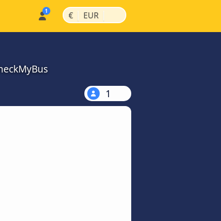
|
|
€
EUR
 CheckMyBus
1