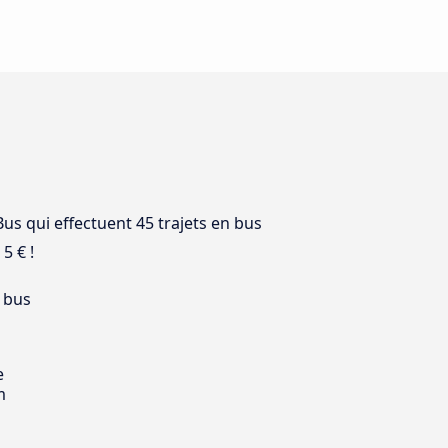
us qui effectuent 45 trajets en bus
5 € !
 bus
e
m