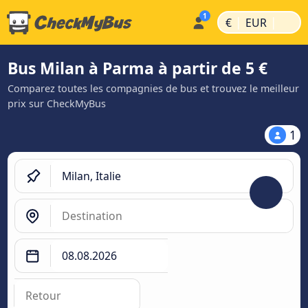
|
|
€
EUR
Bus Milan à Parma à partir de 5 €
Comparez toutes les compagnies de bus et trouvez le meilleur
prix sur CheckMyBus
1