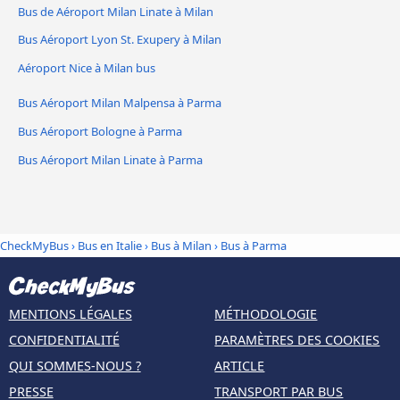
Bus de Aéroport Milan Linate à Milan
Bus Aéroport Lyon St. Exupery à Milan
Aéroport Nice à Milan bus
Bus Aéroport Milan Malpensa à Parma
Bus Aéroport Bologne à Parma
Bus Aéroport Milan Linate à Parma
CheckMyBus
›
Bus en Italie
›
Bus à Milan
›
Bus à Parma
MENTIONS LÉGALES
MÉTHODOLOGIE
CONFIDENTIALITÉ
PARAMÈTRES DES COOKIES
QUI SOMMES-NOUS ?
ARTICLE
PRESSE
TRANSPORT PAR BUS