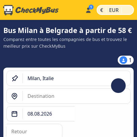
|
|
€
EUR
Bus Milan à Belgrade à partir de 58 €
Comparez entre toutes les compagnies de bus et trouvez le
meilleur prix sur CheckMyBus
1