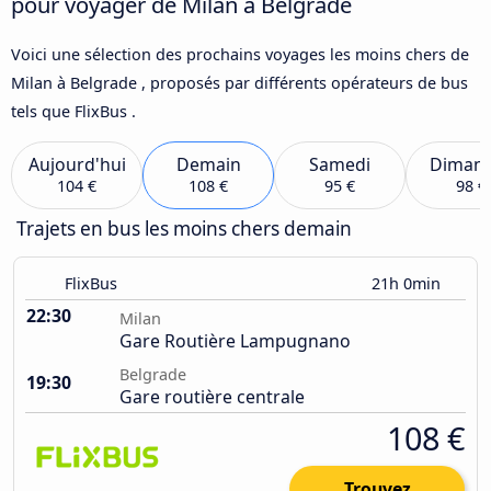
pour voyager de Milan à Belgrade
Voici une sélection des prochains voyages les moins chers de
Milan à Belgrade , proposés par différents opérateurs de bus
tels que FlixBus .
Aujourd'hui
Demain
Samedi
Diman
104 €
108 €
95 €
98 €
Trajets en bus les moins chers demain
FlixBus
21h 0min
22:30
Milan
Gare Routière Lampugnano
Belgrade
19:30
Gare routière centrale
108 €
Trouvez