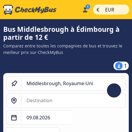
|
|
€
EUR
Bus Middlesbrough à Édimbourg à
partir de 12 €
Comparez entre toutes les compagnies de bus et trouvez le
meilleur prix sur CheckMyBus
1