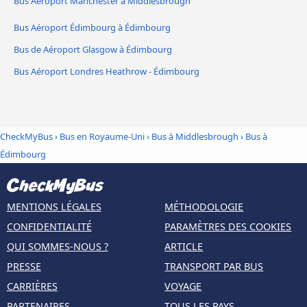
Bus Aéroport Manchester à Middlesbrough
Bus Aéroport Édimbourg à Édimbourg
Bus de Aéroport Glasgow à Édimbourg
Bus Aéroport Londres Heathrow - Édimbourg
CheckMyBus
›
Bus en Royaume-Uni
›
Bus à Middlesbrough
›
Bus à
Édimbourg
MENTIONS LÉGALES
MÉTHODOLOGIE
CONFIDENTIALITÉ
PARAMÈTRES DES COOKIES
QUI SOMMES-NOUS ?
ARTICLE
PRESSE
TRANSPORT PAR BUS
CARRIÈRES
VOYAGE
PARTENAIRES
TOUS LES PAYS