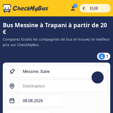
|
|
€
EUR
Bus Messine à Trapani à partir de 20
€
Comparez toutes les compagnies de bus et trouvez le meilleur
prix sur CheckMyBus
1