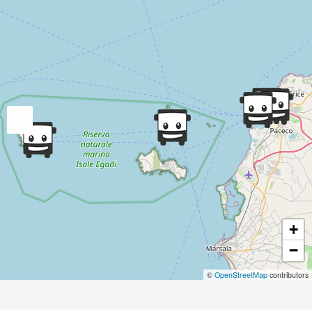
+
−
©
OpenStreetMap
contributors