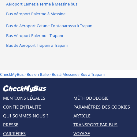
Aéroport Lamezia Terme à Messine bus
Bus Aéroport Palermo à Messine
Bus de Aéroport Catane-Fontanarossa à Trapani
Bus Aéroport Palermo - Trapani
Bus de Aéroport Trapani à Trapani
CheckMyBus
›
Bus en Italie
›
Bus à Messine
›
Bus à Trapani
MENTIONS LÉGALES
MÉTHODOLOGIE
CONFIDENTIALITÉ
PARAMÈTRES DES COOKIES
QUI SOMMES-NOUS ?
ARTICLE
PRESSE
TRANSPORT PAR BUS
CARRIÈRES
VOYAGE