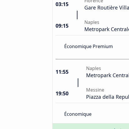
Florence
03:15
Gare Routière Vill
Naples
09:15
Metropark Central
Économique Premium
Naples
11:55
Metropark Centra
Messine
19:50
Piazza della Repu
Économique