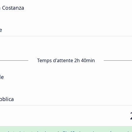
a Costanza
e
Temps d'attente 2h 40min
le
bblica