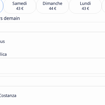
Samedi
Dimanche
Lundi
43 €
44 €
43 €
ers demain
Bus
lica
 Costanza