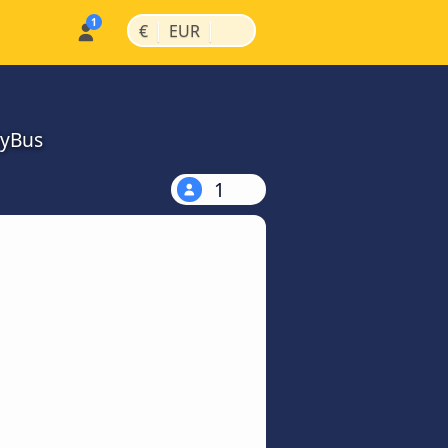
|
|
€
EUR
MyBus
1