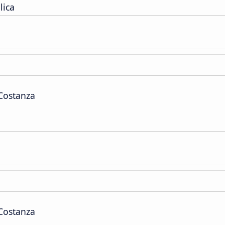
lica
 Costanza
 Costanza