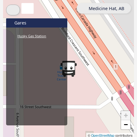
Medicine Hat, AB
Gares
Husky Gas Station
+
−
©
OpenStreetMap
contributors