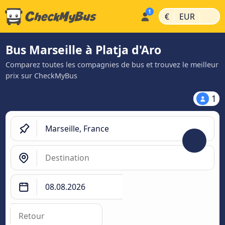
|
|
€
EUR
Bus Marseille à Platja d'Aro
Comparez toutes les compagnies de bus et trouvez le meilleur
prix sur CheckMyBus
1