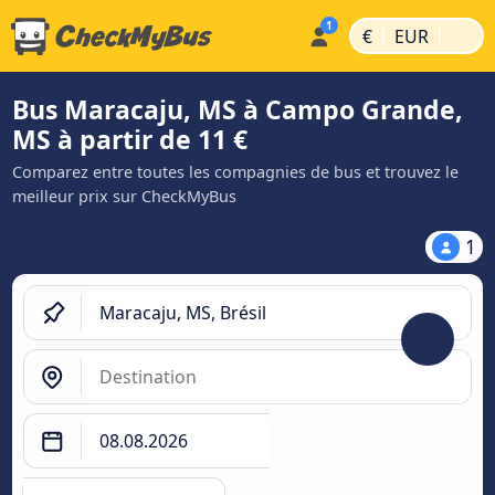
|
|
€
EUR
Bus Maracaju, MS à Campo Grande,
MS à partir de 11 €
Comparez entre toutes les compagnies de bus et trouvez le
meilleur prix sur CheckMyBus
1