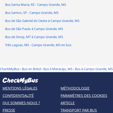
Bus Santa Maria, RS - Campo Grande, MS
Bus Santos, SP - Campo Grande, MS
Bus de São Gabriel do Oeste à Campo Grande, MS
Bus de São Paulo à Campo Grande, MS
Bus de Sinop, MT à Campo Grande, MS
Três Lagoas, MS - Campo Grande, MS en bus
CheckMyBus
›
Bus en Brésil
›
Bus à Maracaju, MS
›
Bus à Campo Grande, MS
MENTIONS LÉGALES
MÉTHODOLOGIE
CONFIDENTIALITÉ
PARAMÈTRES DES COOKIES
QUI SOMMES-NOUS ?
ARTICLE
PRESSE
TRANSPORT PAR BUS