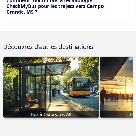
Comment fonctionne la technologie
CheckMyBus pour les trajets vers Campo
Grande, MS ?
Découvrez d'autres destinations
Bus à Oiapoque, AP
Bu