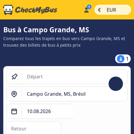
|
|
€
EUR
Bus à Campo Grande, MS
Comparez tous les trajets en bus vers Campo Grande, MS et
trouvez des billets de bus à petits prix
1