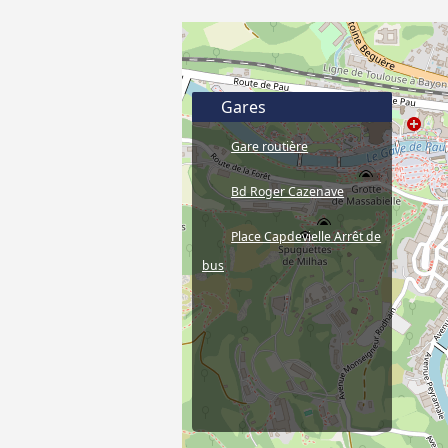
Gares
Gare routière
Bd Roger Cazenave
Place Capdevielle Arrêt de
bus