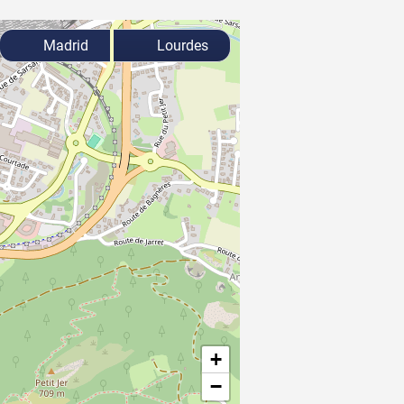
Madrid
Lourdes
+
−