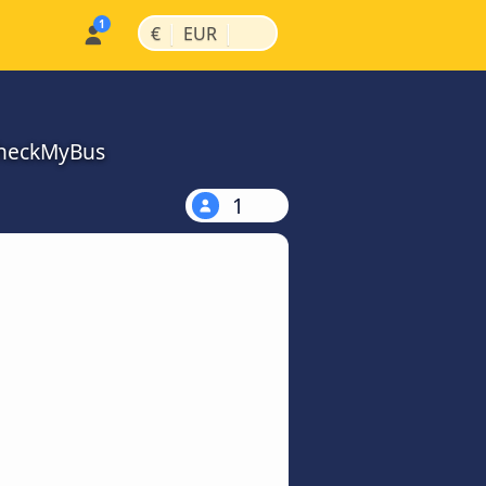
|
|
€
EUR
 CheckMyBus
1