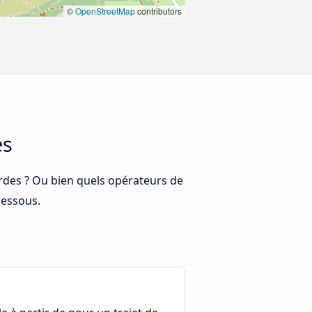
©
OpenStreetMap
contributors
es
urdes ? Ou bien quels opérateurs de
dessous.