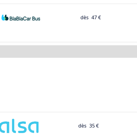
dès
47 €
dès
35 €