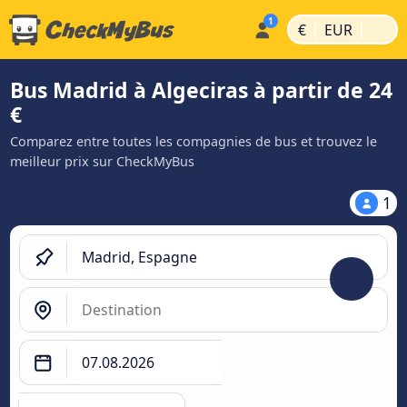
|
|
€
EUR
Bus Madrid à Algeciras à partir de 24
€
Comparez entre toutes les compagnies de bus et trouvez le
meilleur prix sur CheckMyBus
1