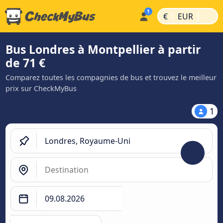
|
|
€
EUR
Bus Londres à Montpellier à partir
de 71 €
Comparez toutes les compagnies de bus et trouvez le meilleur
prix sur CheckMyBus
1