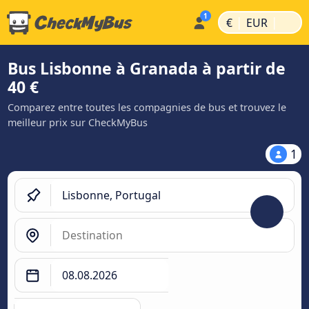
|
|
€
EUR
Bus Lisbonne à Granada à partir de
40 €
Comparez entre toutes les compagnies de bus et trouvez le
meilleur prix sur CheckMyBus
1