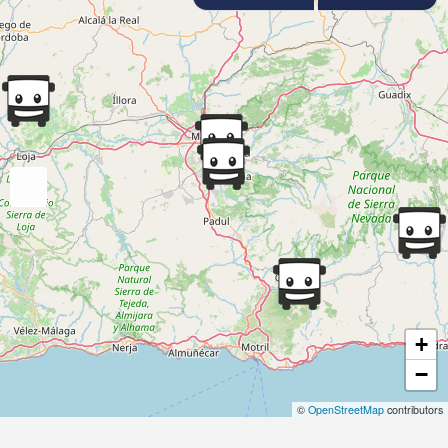
+
−
©
OpenStreetMap
contributors