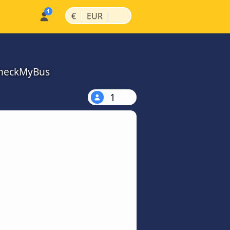
|
|
€
EUR
 CheckMyBus
1