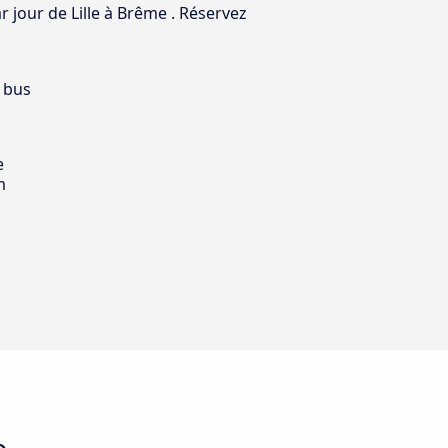
r jour de Lille à Brême . Réservez
 bus
e
m