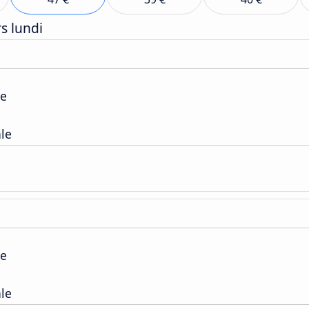
s lundi
pe
ale
pe
ale