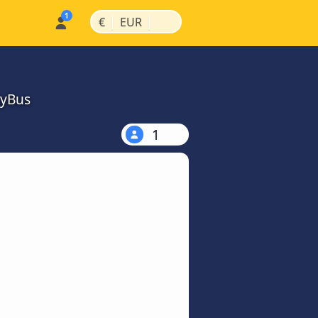
|
|
€
EUR
MyBus
1