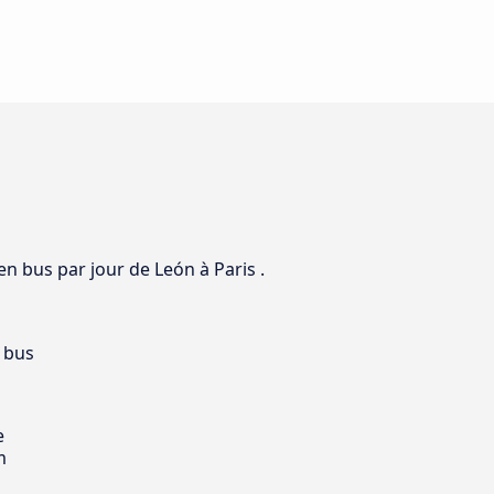
en bus par jour de León à Paris .
 bus
e
m