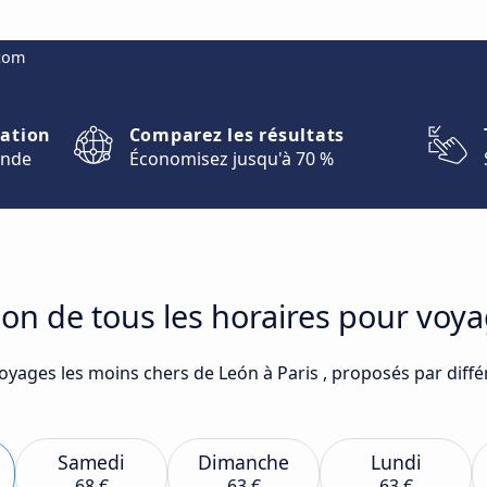
.com
nation
Comparez les résultats
onde
Économisez jusqu'à 70 %
on de tous les horaires pour voya
voyages les moins chers de León à Paris , proposés par diff
Samedi
Dimanche
Lundi
68 €
63 €
63 €