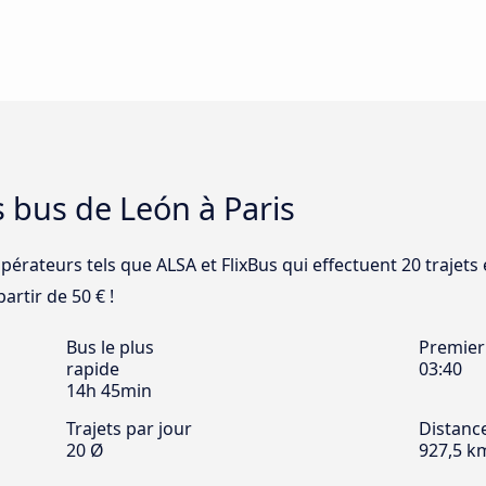
s bus de León à Paris
pérateurs tels que ALSA et FlixBus qui effectuent 20 trajets 
artir de 50 € !
Bus le plus
Premier
rapide
03:40
14h 45min
Trajets par jour
Distanc
20 Ø
927,5 k