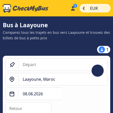
|
|
€
EUR
Bus à Laayoune
Comparez tous les trajets en bus vers Laayoune et trouvez des
billets de bus à petits prix
1