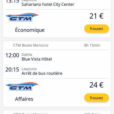
13:15
Sahariano hotel City Center
21 €
Économique
Trouvez
CTM Buses Morocco
8h 15min
12:00
Dakhla
Blue Vista Hôtel
20:15
Laayoune
Arrêt de bus routière
24 €
Affaires
Trouvez