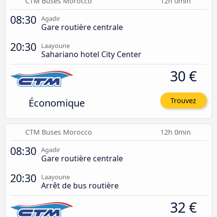
CTM Buses Morocco
12h 0min
08:30
Agadir
Gare routière centrale
20:30
Laayoune
Sahariano hotel City Center
30 €
Économique
Trouvez
CTM Buses Morocco
12h 0min
08:30
Agadir
Gare routière centrale
20:30
Laayoune
Arrêt de bus routière
32 €