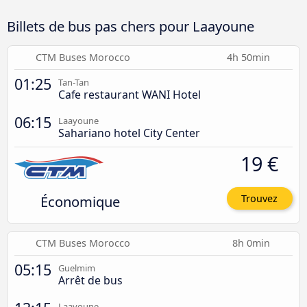
Billets de bus pas chers pour Laayoune
CTM Buses Morocco
4h 50min
01:25
Tan-Tan
Cafe restaurant WANI Hotel
06:15
Laayoune
Sahariano hotel City Center
19 €
Économique
Trouvez
CTM Buses Morocco
8h 0min
05:15
Guelmim
Arrêt de bus
Laayoune