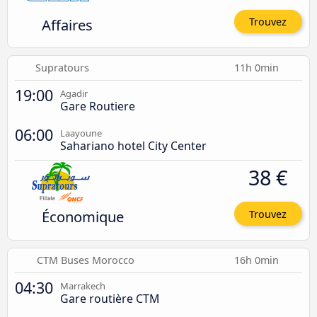
Affaires
Trouvez
Supratours
11h 0min
19:00
Agadir
Gare Routiere
06:00
Laayoune
Sahariano hotel City Center
38 €
Économique
Trouvez
CTM Buses Morocco
16h 0min
04:30
Marrakech
Gare routière CTM