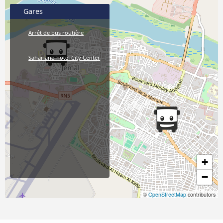
Gares
Arrêt de bus routière
Sahariano hotel City Center
+
−
©
OpenStreetMap
contributors