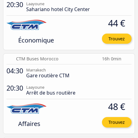
20:30
Laayoune
Sahariano hotel City Center
44 €
Économique
Trouvez
CTM Buses Morocco
16h 0min
04:30
Marrakech
Gare routière CTM
20:30
Laayoune
Arrêt de bus routière
48 €
Affaires
Trouvez