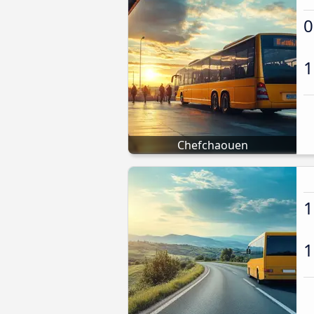
0
1
Chefchaouen
1
1