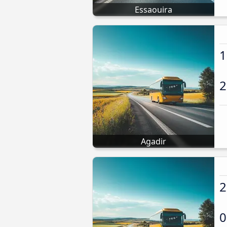
Essaouira
1
2
Agadir
2
0