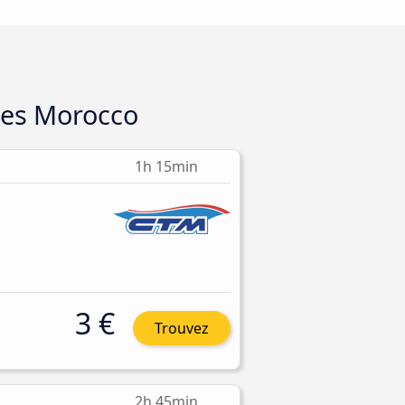
ses Morocco
1h 15min
3 €
Trouvez
2h 45min