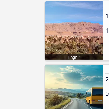
1
1
Tinghir
2
0