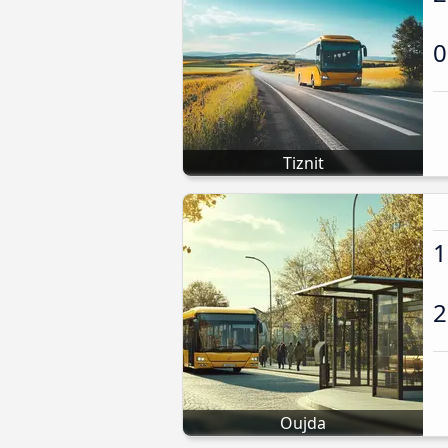
0
Tiznit
1
2
Oujda