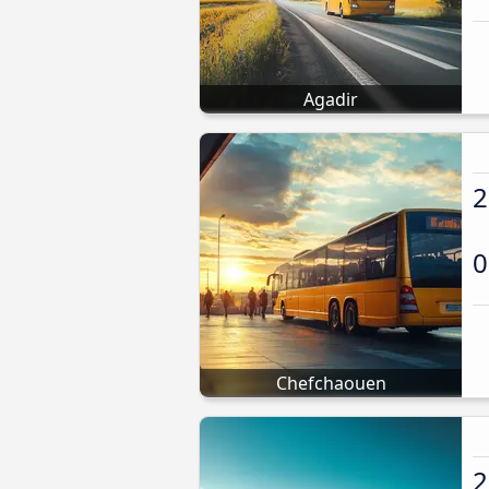
Agadir
2
0
Chefchaouen
2