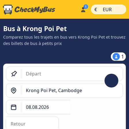
|
|
€
EUR
Bus à Krong Poi Pet
Comparez tous les trajets en bus vers Krong Poi Pet et trouvez
des billets de bus à petits prix
1