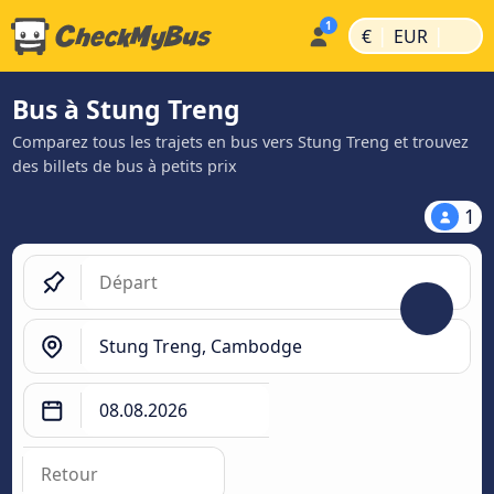
|
|
€
EUR
Bus à Stung Treng
Comparez tous les trajets en bus vers Stung Treng et trouvez
des billets de bus à petits prix
1