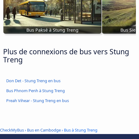
Bus Paksé à Stung Treng
Bus Siem
Plus de connexions de bus vers Stung
Treng
Don Det - Stung Treng en bus
Bus Phnom Penh à Stung Treng
Preah Vihear - Stung Treng en bus
CheckMyBus
›
Bus en Cambodge
› Bus à Stung Treng