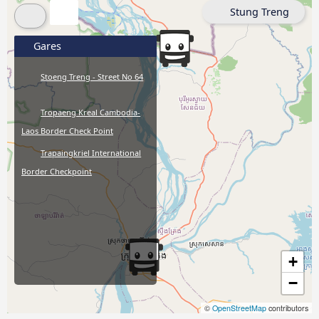
Stung Treng
Gares
Stoeng Treng - Street No 64
Tropaeng Kreal Cambodia-
Laos Border Check Point
Trapaingkriel International
Border Checkpoint
+
−
©
OpenStreetMap
contributors