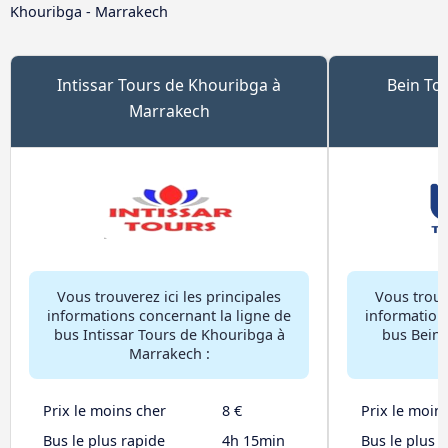
Khouribga - Marrakech
Intissar Tours de Khouribga à
Bein To
Marrakech
Vous trouverez ici les principales
Vous trouve
informations concernant la ligne de
information
bus Intissar Tours de Khouribga à
bus Bein 
Marrakech :
Prix le moins cher
8 €
Prix le moin
Bus le plus rapide
4h 15min
Bus le plus 