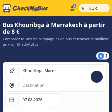
|
|
€
EUR
Bus Khouribga à Marrakech à partir
de 8 €
Comparez toutes les compagnies de bus et trouvez le meilleur
prix sur CheckMyBus
1