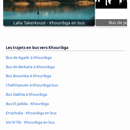
Bus de Jam
Lalla Takerkoust - Khouribga en bus
Les trajets en bus vers Khouribga
Bus de Agadir à Khouribga
Bus de Berkane à Khouribga
Bus Bouznika à Khouribga
Chefchaouen à Khouribga bus
Bus Dakhla à Khouribga
Bus El Jadida - Khouribga
Errachidia - Khouribga en bus
Imi N'Tlit - Khouribga en bus