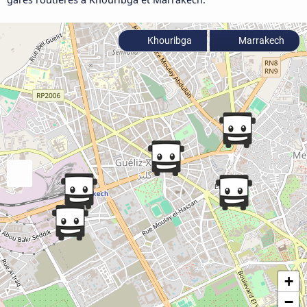
Khouribga
Marrakech
+
−