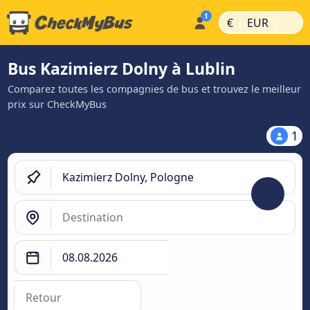
|
|
€
EUR
Bus Kazimierz Dolny à Lublin
Comparez toutes les compagnies de bus et trouvez le meilleur
prix sur CheckMyBus
1