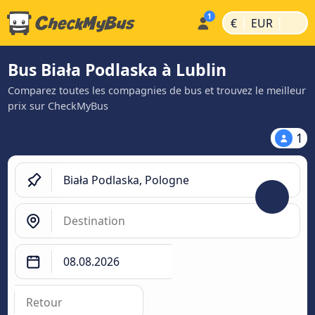
|
|
€
EUR
Bus Biała Podlaska à Lublin
Comparez toutes les compagnies de bus et trouvez le meilleur
prix sur CheckMyBus
1