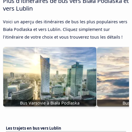
Plus d'itinéraires de bus vers Biała Podlaska et
vers Lublin
Voici un aperçu des itinéraires de bus les plus populaires vers
Biała Podlaska et vers Lublin. Cliquez simplement sur
l'itinéraire de votre choix et vous trouverez tous les détails !
Bus Varsovie à Biała Podlaska
Bus 
Les trajets en bus vers Lublin