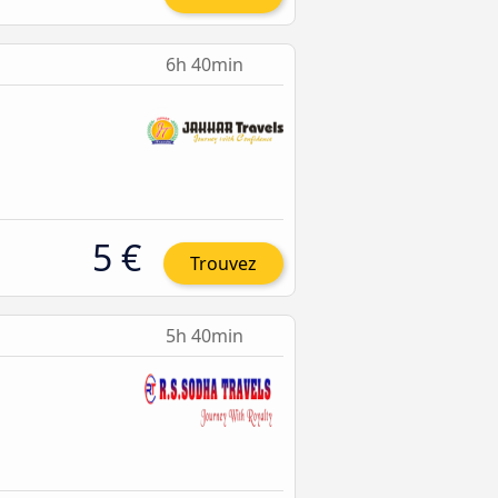
6h 40min
5 €
Trouvez
5h 40min