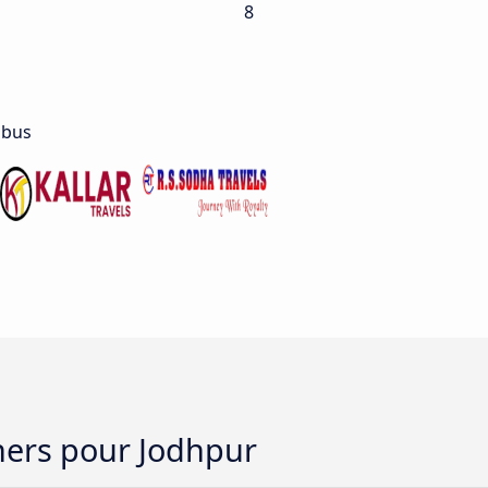
8
 bus
chers pour Jodhpur