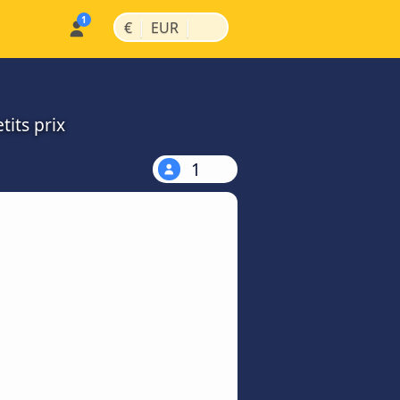
|
|
€
EUR
tits prix
1