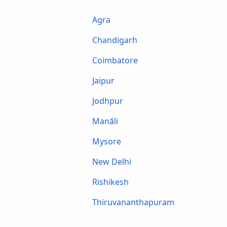
Agra
Chandigarh
Coimbatore
Jaipur
Jodhpur
Manāli
Mysore
New Delhi
Rishikesh
Thiruvananthapuram