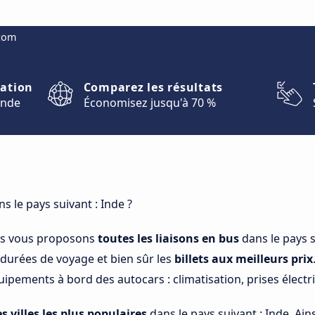
.com
nation
Comparez les résultats
onde
Économisez jusqu'à 70 %
s le pays suivant : Inde ?
us vous proposons
toutes les liaisons en bus
dans le pays s
s durées de voyage et bien sûr les
billets aux meilleurs prix
ipements à bord des autocars : climatisation, prises électriq
es villes les plus populaires
dans le pays suivant : Inde. Ains