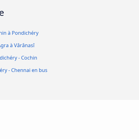
de
hin à Pondichéry
Agra à Vârânasî
dichéry - Cochin
éry - Chennai en bus