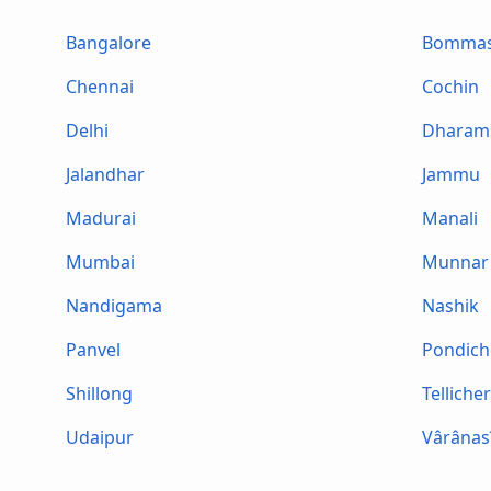
Bangalore
Bommas
Chennai
Cochin
Delhi
Dharam
Jalandhar
Jammu
Madurai
Manali
Mumbai
Munnar
Nandigama
Nashik
Panvel
Pondich
Shillong
Telliche
Udaipur
Vârânas