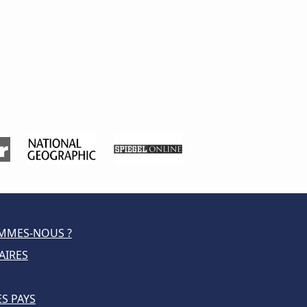
MMES-NOUS ?
AIRES
S PAYS