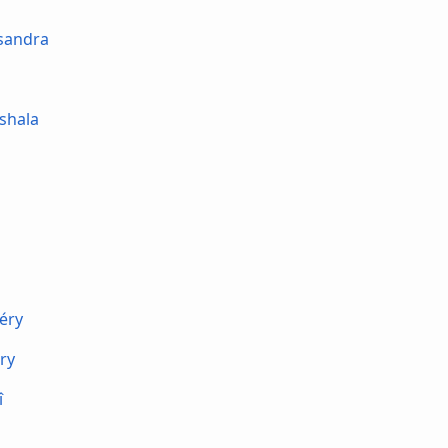
andra
shala
éry
rry
î