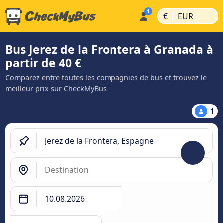
|
|
€
EUR
Bus Jerez de la Frontera à Granada à
partir de 40 €
Comparez entre toutes les compagnies de bus et trouvez le
meilleur prix sur CheckMyBus
1