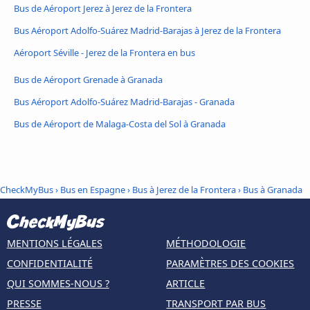
Bus de Aéroport Jerez à Jerez de la Frontera
Bus Aéroport Adolfo-Suárez Madrid-Barajas à Jerez de la Frontera
Aéroport Séville - Jerez de la Frontera en bus
Bus de Aéroport Grenade à Granada
Bus Aéroport Adolfo-Suárez Madrid-Barajas - Granada
Bus de Aéroport de Malaga-Costa del Sol à Granada
CheckMyBus
›
Bus en Espagne
›
Bus à Jerez de la Frontera
›
Bus à Granada
MENTIONS LÉGALES
MÉTHODOLOGIE
CONFIDENTIALITÉ
PARAMÈTRES DES COOKIES
QUI SOMMES-NOUS ?
ARTICLE
PRESSE
TRANSPORT PAR BUS