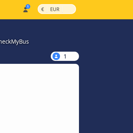
|
|
€
EUR
 CheckMyBus
1