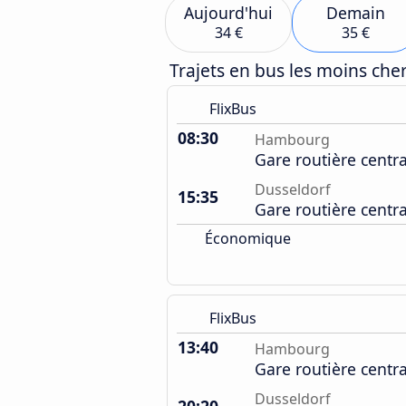
Aujourd'hui
Demain
34 €
35 €
Trajets en bus les moins ch
FlixBus
08:30
Hambourg
Gare routière centr
Dusseldorf
15:35
Gare routière centr
Économique
FlixBus
13:40
Hambourg
Gare routière centr
Dusseldorf