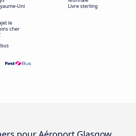
ys
Monnaie
yaume-Uni
Livre sterling
jet le
ins cher
€
 bus
chers pour Aéroport Glasgow