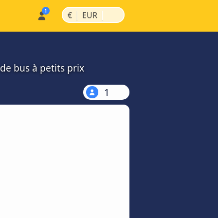
|
|
€
EUR
de bus à petits prix
1