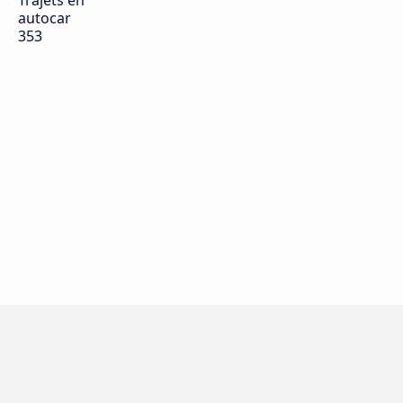
Trajets en
autocar
353