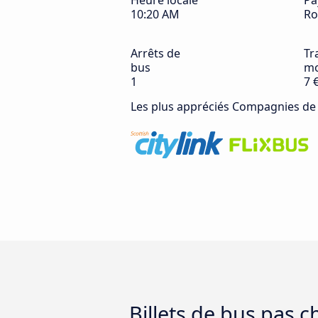
Heure locale
Pa
10:20 AM
Ro
Arrêts de
Tra
bus
mo
1
7 
Les plus appréciés Compagnies de
Billets de bus pas 