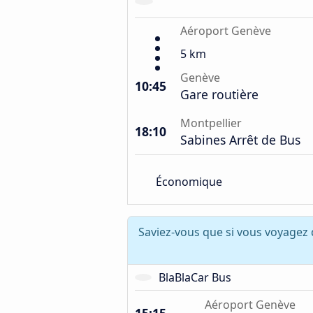
Aéroport Genève
5 km
Genève
10:45
Gare routière
Montpellier
18:10
Sabines Arrêt de Bus
Économique
Saviez-vous que si vous voyagez
BlaBlaCar Bus
Aéroport Genève