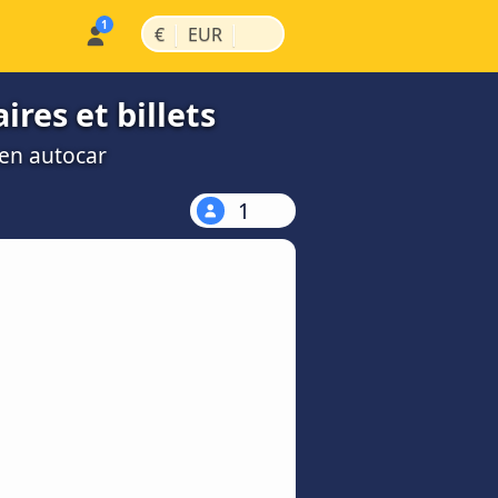
|
|
€
EUR
res et billets
 en autocar
1