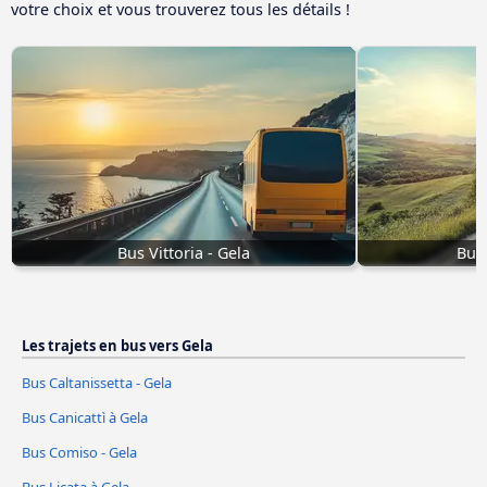
votre choix et vous trouverez tous les détails !
Bus Vittoria - Gela
Bus 
Les trajets en bus vers Gela
Bus Caltanissetta - Gela
Bus Canicattì à Gela
Bus Comiso - Gela