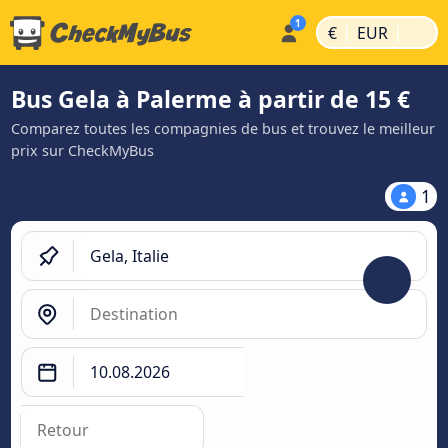
|
|
€
EUR
Bus Gela à Palerme à partir de 15 €
Comparez toutes les compagnies de bus et trouvez le meilleur
prix sur CheckMyBus
1