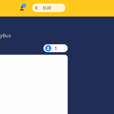
|
|
€
EUR
MyBus
1