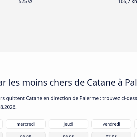
525 Ø
165,7 k
car les moins chers de Catane à P
s quittent Catane en direction de Palerme : trouvez ci-dess
08.2026
.
mercredi
jeudi
vendredi
05.08
06.08
07.08