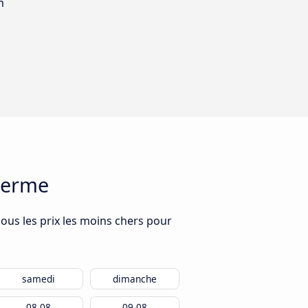
m
alerme
ous les prix les moins chers pour
samedi
dimanche
08.08
09.08