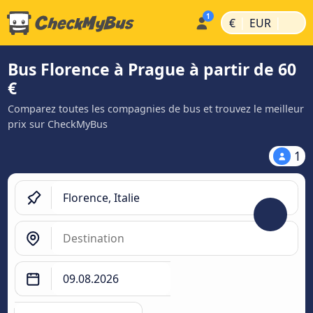
|
|
€
EUR
Bus Florence à Prague à partir de 60
€
Comparez toutes les compagnies de bus et trouvez le meilleur
prix sur CheckMyBus
1