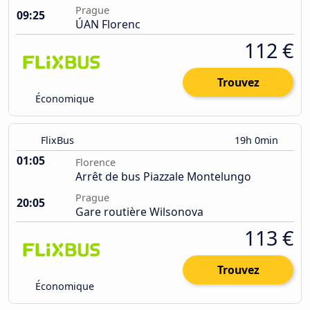
Prague
09:25
ÚAN Florenc
112 €
Trouvez
Économique
FlixBus
19h 0min
01:05
Florence
Arrêt de bus Piazzale Montelungo
Prague
20:05
Gare routière Wilsonova
113 €
Trouvez
Économique