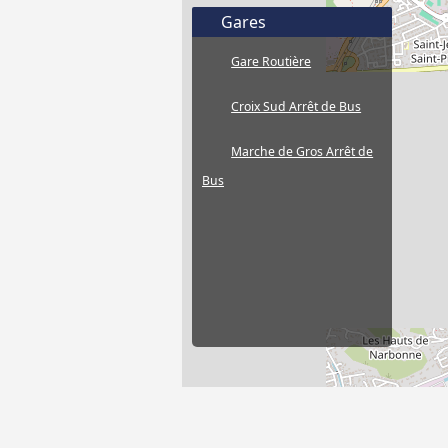
Gares
Gare Routière
Croix Sud Arrêt de Bus
Marche de Gros Arrêt de
Bus