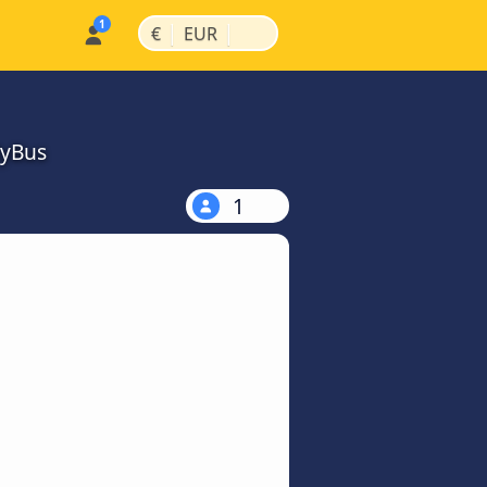
|
|
€
EUR
MyBus
1