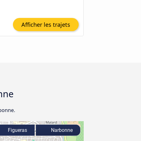
Afficher les trajets
onne
rbonne.
Figueras
Narbonne