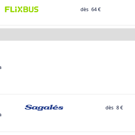
dès
64 €
a
dès
8 €
a