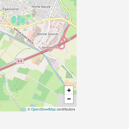
+
−
©
OpenStreetMap
contributors