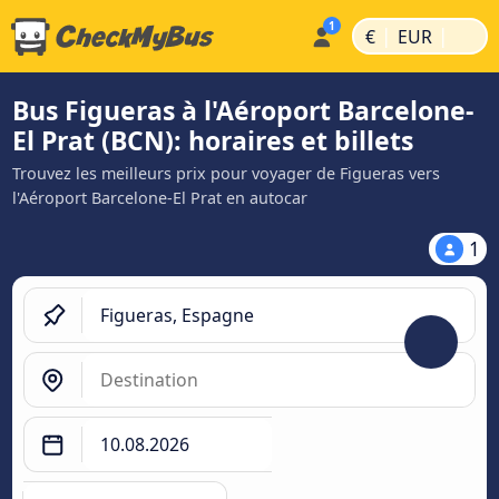
|
|
€
EUR
Bus Figueras à l'Aéroport Barcelone-
El Prat (BCN): horaires et billets
Trouvez les meilleurs prix pour voyager de Figueras vers
l'Aéroport Barcelone-El Prat en autocar
1