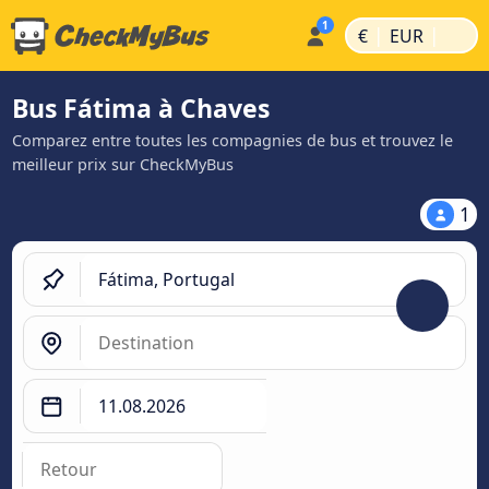
|
|
€
EUR
Bus Fátima à Chaves
Comparez entre toutes les compagnies de bus et trouvez le
meilleur prix sur CheckMyBus
1