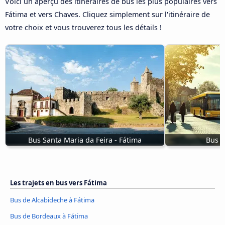
Voici un aperçu des itinéraires de bus les plus populaires vers
Fátima et vers Chaves. Cliquez simplement sur l'itinéraire de
votre choix et vous trouverez tous les détails !
Bus Santa Maria da Feira - Fátima
Bus d
Les trajets en bus vers Fátima
Bus de Alcabideche à Fátima
Bus de Bordeaux à Fátima