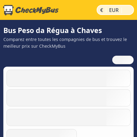
|
|
€
EUR
Bus Peso da Régua à Chaves
Comparez entre toutes les compagnies de bus et trouvez le
meilleur prix sur CheckMyBus