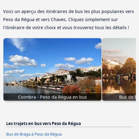
Voici un aperçu des itinéraires de bus les plus populaires vers
Peso da Régua et vers Chaves. Cliquez simplement sur
l'itinéraire de votre choix et vous trouverez tous les détails !
Coimbra - Peso da Régua en bus
Bus de B
Les trajets en bus vers Peso da Régua
Bus de Braga à Peso da Régua