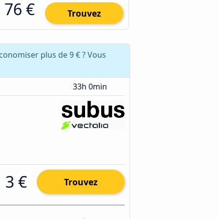
76 €
Trouvez
économiser plus de 9 € ? Vous
33h 0min
3 €
Trouvez