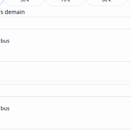
ers demain
 bus
 bus