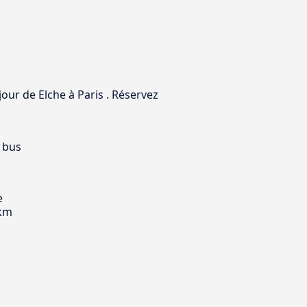
jour de Elche à Paris . Réservez
 bus
e
 km