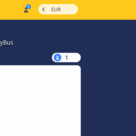
|
|
€
EUR
MyBus
1