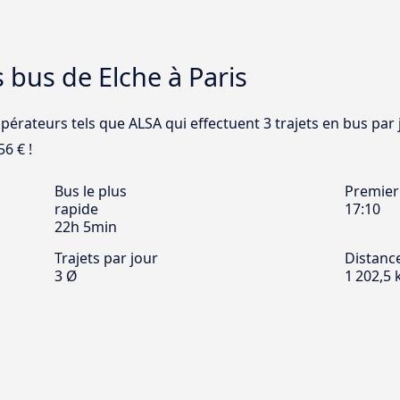
 bus de Elche à Paris
pérateurs tels que ALSA qui effectuent 3 trajets en bus par 
56 € !
Bus le plus
Premier
rapide
17:10
22h 5min
Trajets par jour
Distanc
3 Ø
1 202,5