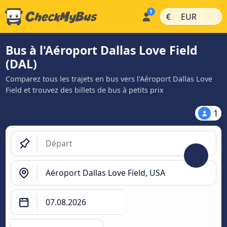
|
|
€
EUR
Bus à l'Aéroport Dallas Love Field
(DAL)
Comparez tous les trajets en bus vers l'Aéroport Dallas Love
Field et trouvez des billets de bus à petits prix
1