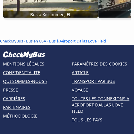
Bus à Kissimmee, FL
B
CheckMyBus
›
Bus en USA
› Bus à Aéroport Dallas Love Field
MENTIONS LÉGALES
PARAMÈTRES DES COOKIES
CONFIDENTIALITÉ
ARTICLE
QUI SOMMES-NOUS ?
TRANSPORT PAR BUS
PRESSE
VOYAGE
CARRIÈRES
TOUTES LES CONNEXIONS À
AÉROPORT DALLAS LOVE
PARTENAIRES
FIELD
MÉTHODOLOGIE
TOUS LES PAYS