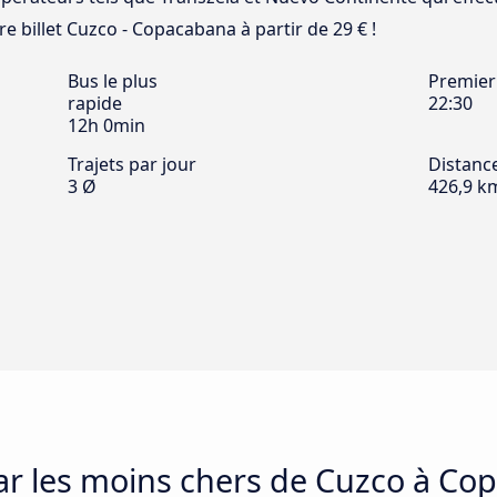
 billet Cuzco - Copacabana à partir de 29 € !
Bus le plus
Premier
rapide
22:30
12h 0min
Trajets par jour
Distanc
3 Ø
426,9 k
car les moins chers de Cuzco à C