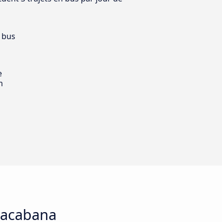
 bus
e
m
opacabana