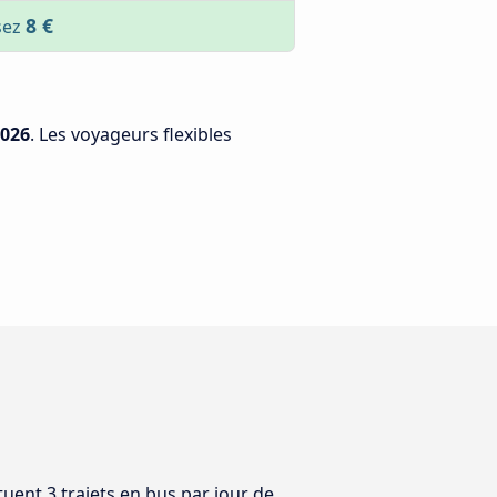
8 €
sez
2026
. Les voyageurs flexibles
uent 3 trajets en bus par jour de