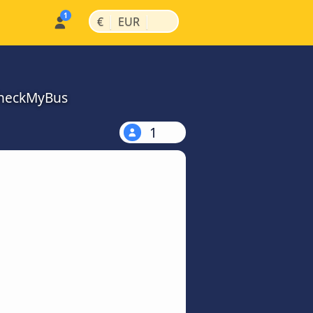
|
|
€
EUR
 CheckMyBus
1